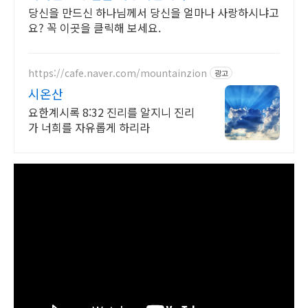
YOU
당신을 만드신 하나님께서 당신을 얼마나 사랑하시냐고
요? 꼭 이곳을 클릭해 보세요.
https://cafe.naver.com/mountainzion
광고
시온산
요한계시록 8:32 진리를 알지니 진리
가 너희를 자유롭게 하리라