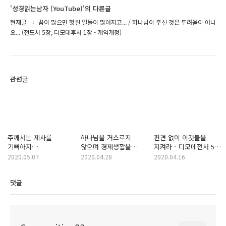
'성경읽는남자 (YouTube)'의 다른글
현재글
꿈이 많으면 헛된 일들이 많아지고... / 하나님이 주신 것은 두려움이 아니
요... (전도서 5장, 디모데후서 1장 - 개역개정)
관련글
주께서는 제사를
하나님을 거스르지
편견 없이 이것들을
기뻐하지
않으며 경제생활을
지켜라 - 디모데전서 5장
아니하시나니... 시편
해야하는 이유 (신명기
(바울이 목회자
2020.05.07
2020.04.28
2020.04.16
51편 16~19절
23장 18절)
디모데에게 남긴 서신,
('진심'으로 하나님을
개역개정)
댓글
섬기는 일의 어려움)