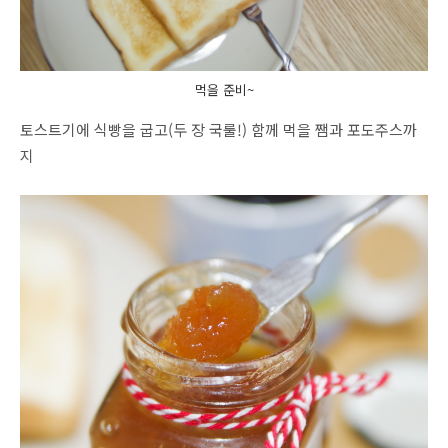
먹을 준비~
토스트기에 식빵을 굽고(두 장 국룰!) 함께 먹을 쨈과 포도주스까
지