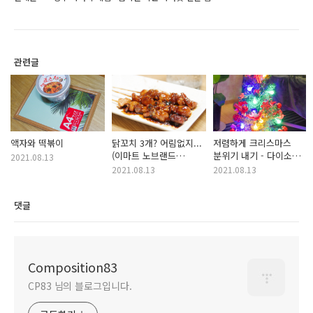
관련글
액자와 떡볶이
닭꼬치 3개? 어림없지...
저렴하게 크리스마스
(이마트 노브랜드
분위기 내기 - 다이소
2021.08.13
숯불데리야끼 닭꼬치)
성탄트리 & 알전구 (총
2021.08.13
2021.08.13
9천원)
댓글
Composition83
CP83 님의 블로그입니다.