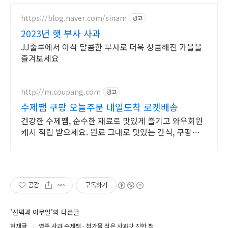
https://blog.naver.com/sinam
광고
2023년 햇 부사 사과
JJ줄루에서 아삭 달콤한 부사로 더욱 상큼해진 가을을
즐겨보세요
http://m.coupang.com
광고
수제쨈 쿠팡 오늘주문 내일도착 로켓배송
건강한 수제쨈, 순수한 재료로 맛있게 즐기고 와우회원
캐시 적립 받으세요. 원료 그대로 맛있는 간식, 쿠팡에서
설탕 없는 스프레드를 만나보세요.
공감
구독하기
'선택과 아무말'의 다른글
현재글
영주 사과 수제쨈 - 첨가물 적은 사과맛 진한 쨈